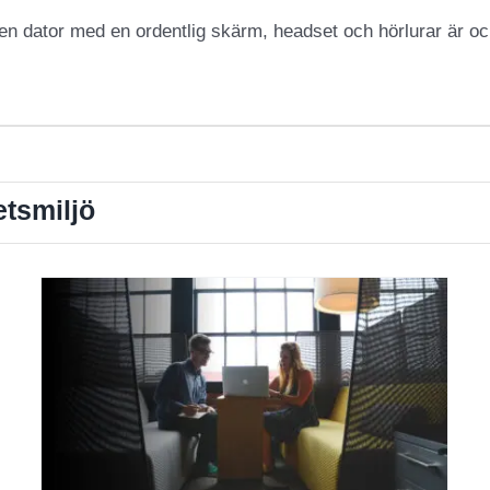
n dator med en ordentlig skärm, headset och hörlurar är ock
etsmiljö
BAM 2 dagar
Arbetsmiljö