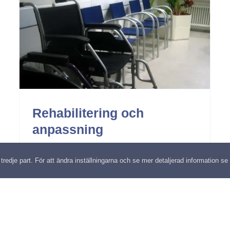
Arbetsmiljö
Rehabilitering och
anpassning
edje part. För att ändra inställningarna och se mer detaljerad information se