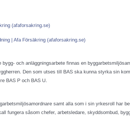
kring (afaforsakring.se)
ning | Afa Försäkring (afaforsakring.se)
arje bygg- och anläggningsarbete finnas en byggarbetsmiljösa
ggherren. Den som utses till BAS ska kunna styrka sin komp
erre BAS P och BAS U.
ggarbetsmiljösamordnare samt alla som i sin yrkesroll har 
all fungera såsom chefer, arbetsledare, skyddsombud, bygghe