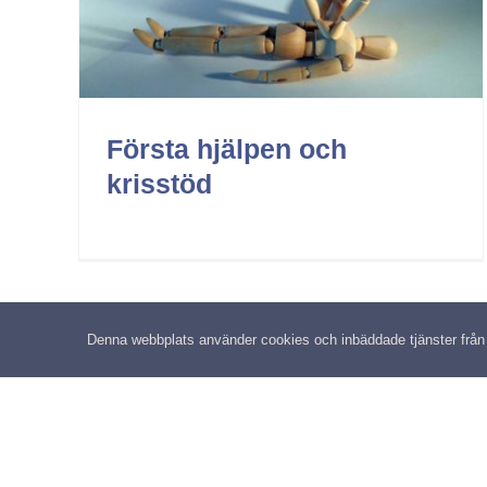
Rehabilitering och anpassning
Arbetsmiljö
Första hjälpen och
krisstöd
Denna webbplats använder cookies och inbäddade tjänster från tr