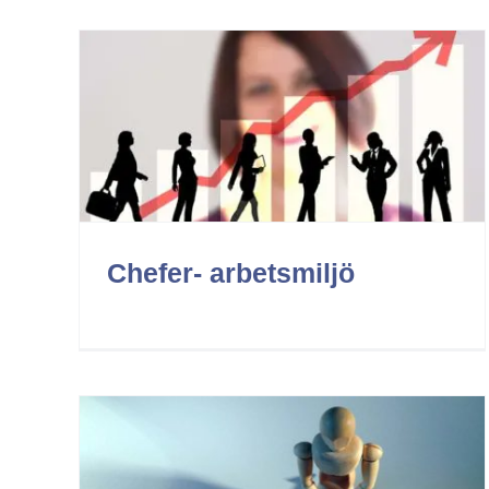
Förebygg / hantera diskriminering
Arbetsmiljö
Chefer- arbetsmiljö