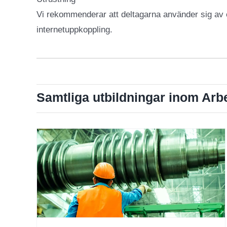
Vi rekommenderar att deltagarna använder sig av e
internetuppkoppling.
Samtliga utbildningar inom Arb
OSA Lärarledd Online 1 dagar
Arbetsmiljö