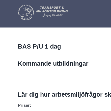
Fortsätt
till
innehållet
BAS P/U 1 dag
Kommande utbildningar
Lär dig hur arbetsmiljöfrågor sk
Priser: