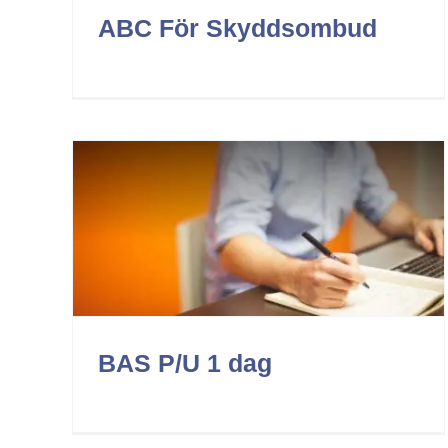
ABC För Skyddsombud
SAM 1 dag lärarledd
Arbetsmiljö
BAS P/U 1 dag