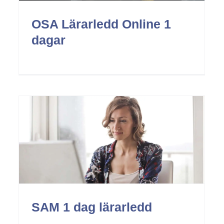
OSA Lärarledd Online 1
dagar
BAS P/U 2 dagar
Arbetsmiljö
SAM 1 dag lärarledd