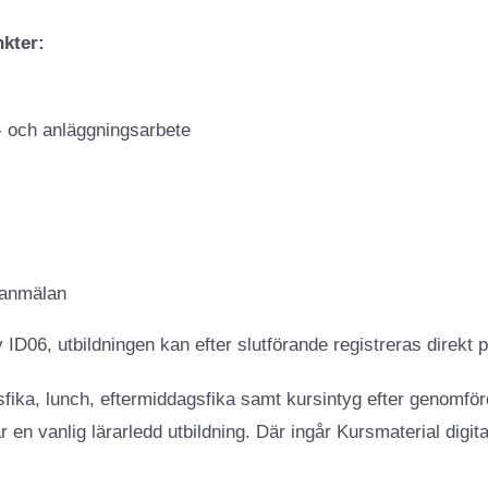
nkter:
- och anläggningsarbete
sanmälan
D06, utbildningen kan efter slutförande registreras direkt p
sfika, lunch, eftermiddagsfika samt kursintyg efter genomförd
en vanlig lärarledd utbildning. Där ingår Kursmaterial digita