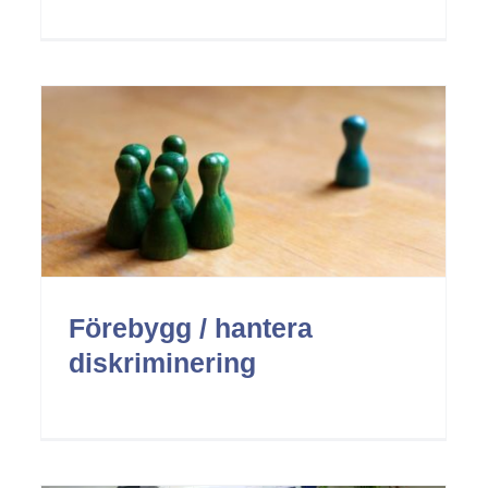
Ergonomi
Arbetsmiljö
Förebygg / hantera
diskriminering
Hantera och förebygg konfliker