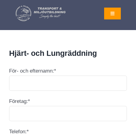
Fortsätt
till
Toggle
Navigation
innehållet
AKTUELLT
Hjärt- och Lungräddning
UTBILDNINGAR
För- och efternamn:*
OM OSS
LOGGA IN
Företag:*
KONTAKT
Telefon:*