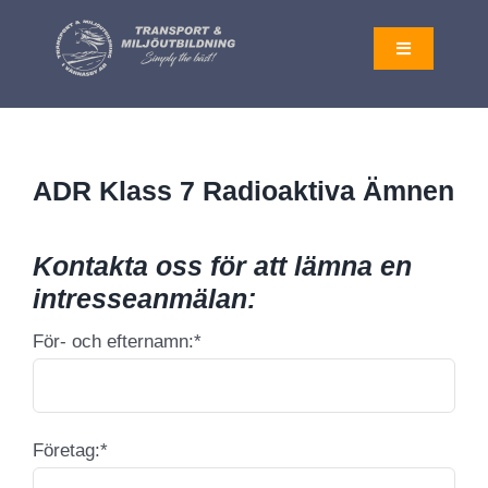
Fortsätt
till
Toggle
Navigation
innehållet
AKTUELLT
ADR Klass 7 Radioaktiva Ämnen
UTBILDNINGAR
Kontakta oss för att lämna en
OM OSS
intresseanmälan:
För- och efternamn:*
LOGGA IN
KONTAKT
Företag:*