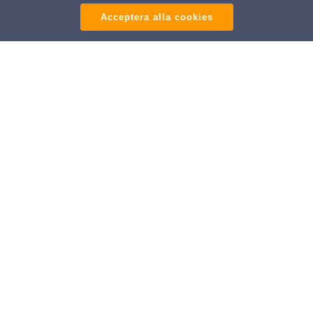
Acceptera alla cookies
BESÖKSADRESS
Västra Järnvägsgatan 15
911 34 Vännäs
E-post:
info@tmab.nu
OM FÖRETAGET
Om oss »