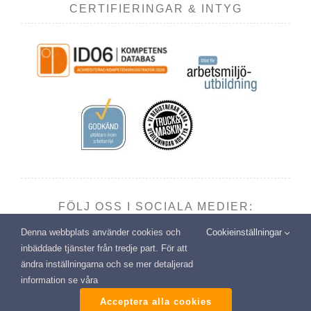
CERTIFIERINGAR & INTYG
FÖLJ OSS I SOCIALA MEDIER:
Denna webbplats använder cookies och
Cookieinställningar
inbäddade tjänster från tredje part. För att
ändra inställningarna och se mer detaljerad
information se våra
Copyright: Transport- & Miljöutbildning i Vännäsby AB | All
rights reserved
Acceptera alla cookies