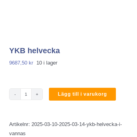
YKB helvecka
9687,50
kr
10 i lager
Lägg till i varukorg
YKB
helvecka
mängd
Artikelnr:
2025-03-10-2025-03-14-ykb-helvecka-i-
vannas