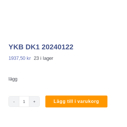
YKB DK1 20240122
1937,50
kr
23 i lager
lägg
Lägg till i varukorg
YKB
DK1
20240122