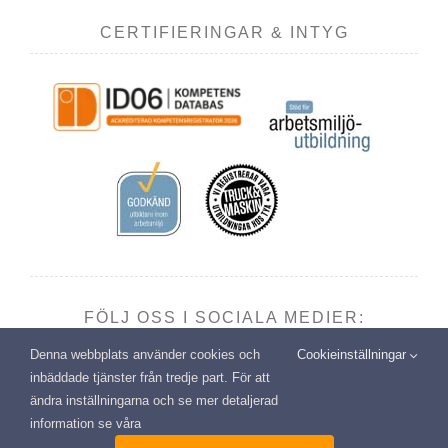
CERTIFIERINGAR & INTYG
FÖLJ OSS I SOCIALA MEDIER:
Denna webbplats använder cookies och
Cookieinställningar
inbäddade tjänster från tredje part. För att
ändra inställningarna och se mer detaljerad
information se våra
Copyright: Transport- & Miljöutbildning i Vännäsby AB | All