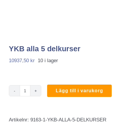
YKB alla 5 delkurser
10937,50
kr
10 i lager
Lägg till i varukorg
YKB
alla
5
Artikelnr:
9163-1-YKB-ALLA-5-DELKURSER
delkurser
mängd