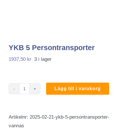
YKB 5 Persontransporter
1937,50
kr
3 i lager
Lägg till i varukorg
YKB
5
Persontransporter
Artikelnr:
2025-02-21-ykb-5-persontransporter-
mängd
vannas