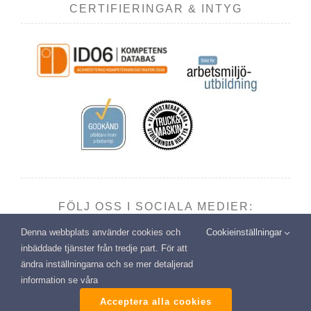
CERTIFIERINGAR & INTYG
FÖLJ OSS I SOCIALA MEDIER:
Denna webbplats använder cookies och
Cookieinställningar
inbäddade tjänster från tredje part. För att
ändra inställningarna och se mer detaljerad
information se våra
Copyright: Transport- & Miljöutbildning i Vännäsby AB | All
rights reserved
Acceptera alla cookies