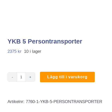
YKB 5 Persontransporter
2375
kr
10 i lager
Lägg till i varukorg
YKB
5
Persontransporter
Artikelnr:
7760-1-YKB-5-PERSONTRANSPORTER
mängd