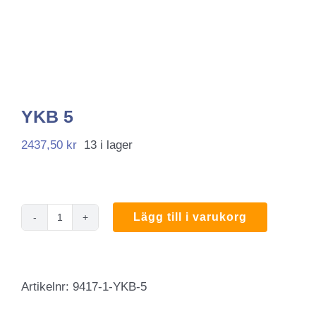
YKB 5
2437,50
kr
13 i lager
Lägg till i varukorg
YKB
5
mängd
Artikelnr:
9417-1-YKB-5