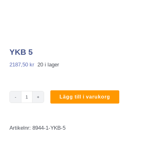
YKB 5
2187,50
kr
20 i lager
Lägg till i varukorg
YKB
5
mängd
Artikelnr:
8944-1-YKB-5