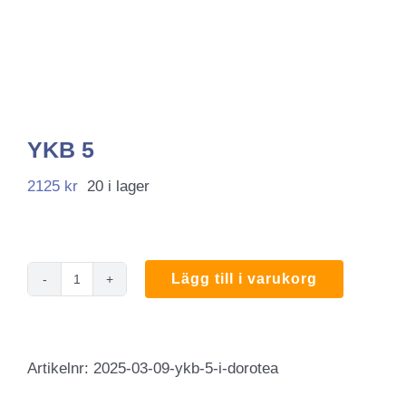
YKB 5
2125
kr
20 i lager
Lägg till i varukorg
YKB
5
mängd
Artikelnr:
2025-03-09-ykb-5-i-dorotea