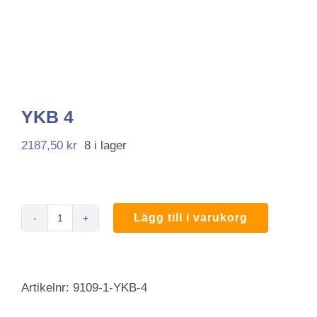
YKB 4
2187,50
kr
8 i lager
Lägg till i varukorg
YKB
4
mängd
Artikelnr:
9109-1-YKB-4