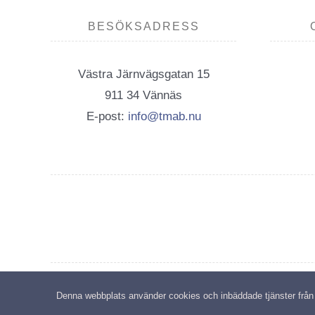
BESÖKSADRESS
Västra Järnvägsgatan 15
911 34 Vännäs
E-post:
info@tmab.nu
C
Denna webbplats använder cookies och inbäddade tjänster från tr