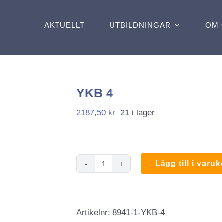
AKTUELLT
UTBILDNINGAR
OM 
YKB 4
2187,50
kr
21 i lager
Lägg till i varu
YKB
4
mängd
Artikelnr:
8941-1-YKB-4