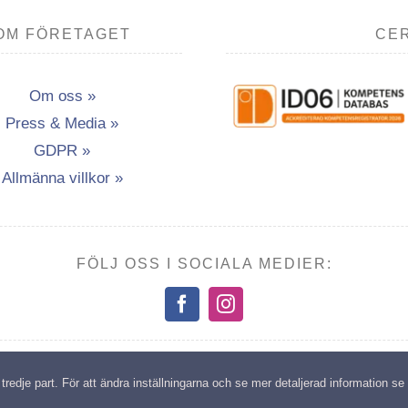
OM FÖRETAGET
CER
Om oss »
Press & Media »
GDPR »
Allmänna villkor »
FÖLJ OSS I SOCIALA MEDIER:
opyright: Transport- & Miljöutbildning i Vännäsby AB | All rights reserv
edje part. För att ändra inställningarna och se mer detaljerad information se