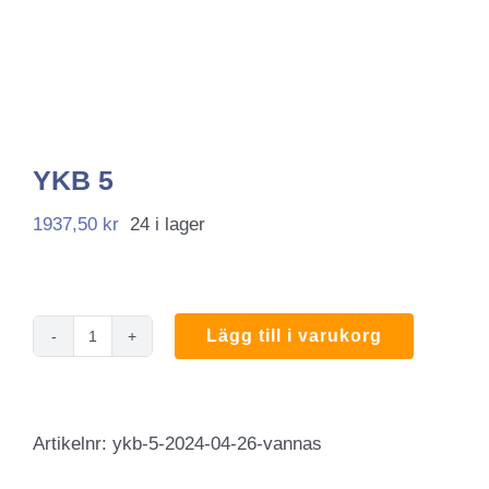
YKB 5
1937,50
kr
24 i lager
Lägg till i varukorg
YKB
5
mängd
Artikelnr:
ykb-5-2024-04-26-vannas