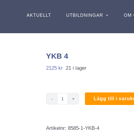
AKTUELLT
UTBILDNINGAR
OM 
YKB 4
2125
kr
21 i lager
Lägg till i varu
YKB
4
mängd
Artikelnr:
8585-1-YKB-4