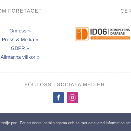
OM FÖRETAGET
CER
Om oss »
Press & Media »
GDPR »
Allmänna villkor »
FÖLJ OSS I SOCIALA MEDIER:
opyright: Transport- & Miljöutbildning i Vännäsby AB | All rights reserv
edje part. För att ändra inställningarna och se mer detaljerad information se