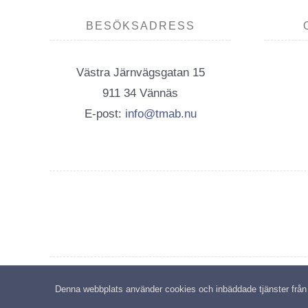
BESÖKSADRESS
Västra Järnvägsgatan 15
911 34 Vännäs
E-post:
info@tmab.nu
C
Denna webbplats använder cookies och inbäddade tjänster från tr