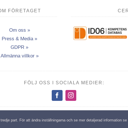
OM FÖRETAGET
CER
Om oss »
Press & Media »
GDPR »
Allmänna villkor »
FÖLJ OSS I SOCIALA MEDIER:
opyright: Transport- & Miljöutbildning i Vännäsby AB | All rights reserv
edje part. För att ändra inställningarna och se mer detaljerad information se