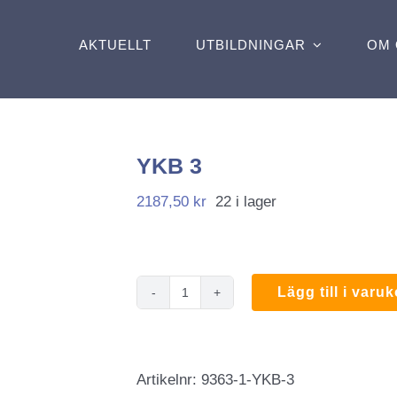
AKTUELLT
UTBILDNINGAR
OM 
YKB 3
2187,50
kr
22 i lager
Lägg till i varu
YKB
3
mängd
Artikelnr:
9363-1-YKB-3