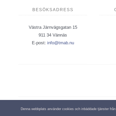
BESÖKSADRESS
Västra Järnvägsgatan 15
911 34 Vännäs
E-post:
info@tmab.nu
C
Denna webbplats använder cookies och inbäddade tjänster från tr