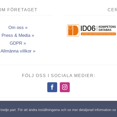
OM FÖRETAGET
CER
Om oss »
Press & Media »
GDPR »
Allmänna villkor »
FÖLJ OSS I SOCIALA MEDIER:
opyright: Transport- & Miljöutbildning i Vännäsby AB | All rights reserv
edje part. För att ändra inställningarna och se mer detaljerad information se