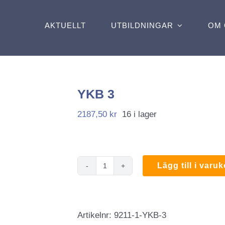
AKTUELLT
UTBILDNINGAR
OM 
YKB 3
2187,50
kr
16 i lager
Lägg till i varu
YKB
3
mängd
Artikelnr:
9211-1-YKB-3