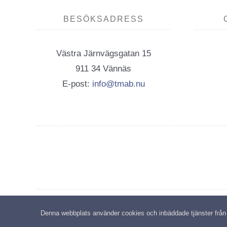
BESÖKSADRESS
Västra Järnvägsgatan 15
911 34 Vännäs
E-post:
info@tmab.nu
C
Denna webbplats använder cookies och inbäddade tjänster från tr