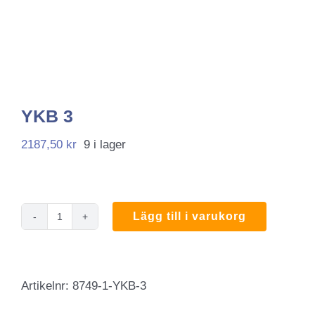
YKB 3
2187,50
kr
9 i lager
Lägg till i varukorg
YKB
3
mängd
Artikelnr:
8749-1-YKB-3