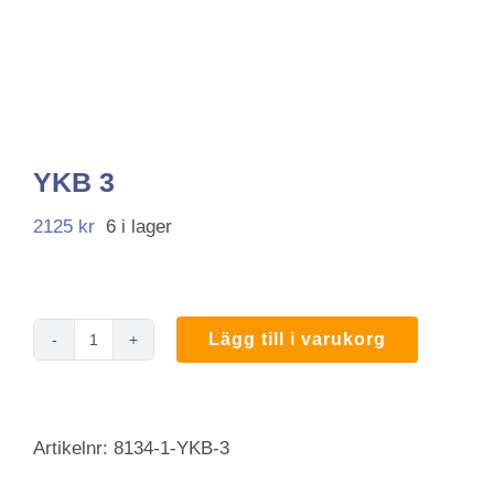
YKB 3
2125
kr
6 i lager
Lägg till i varukorg
YKB
3
mängd
Artikelnr:
8134-1-YKB-3