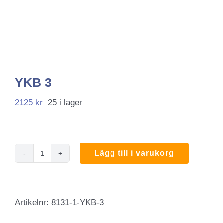
YKB 3
2125
kr
25 i lager
Lägg till i varukorg
YKB
3
mängd
Artikelnr:
8131-1-YKB-3