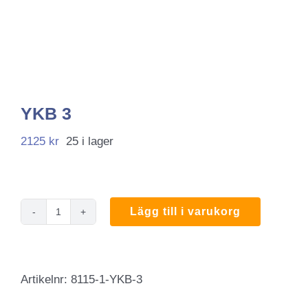
YKB 3
2125
kr
25 i lager
Lägg till i varukorg
YKB
3
mängd
Artikelnr:
8115-1-YKB-3