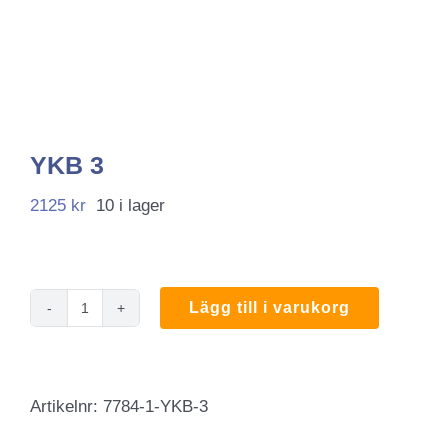
YKB 3
2125
kr
10 i lager
Lägg till i varukorg
YKB
3
mängd
Artikelnr:
7784-1-YKB-3