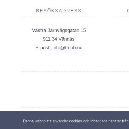
BESÖKSADRESS
Västra Järnvägsgatan 15
911 34 Vännäs
E-post:
info@tmab.nu
C
Denna webbplats använder cookies och inbäddade tjänster från tr