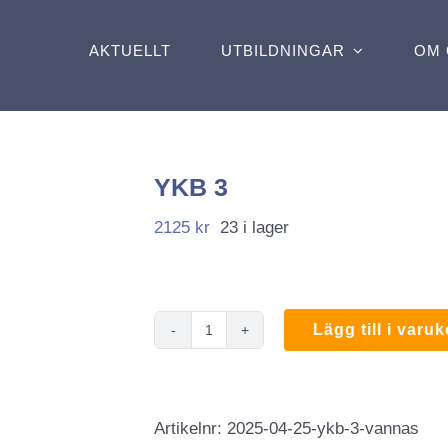
AKTUELLT
UTBILDNINGAR
OM 
YKB 3
2125
kr
23 i lager
Lägg till i varu
YKB
3
mängd
Artikelnr:
2025-04-25-ykb-3-vannas