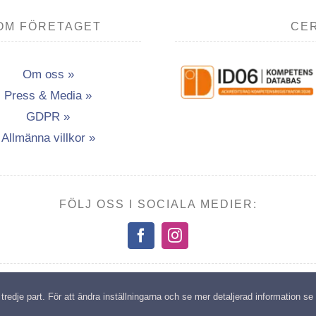
OM FÖRETAGET
CER
Om oss »
Press & Media »
GDPR »
Allmänna villkor »
FÖLJ OSS I SOCIALA MEDIER:
opyright: Transport- & Miljöutbildning i Vännäsby AB | All rights reserv
edje part. För att ändra inställningarna och se mer detaljerad information se