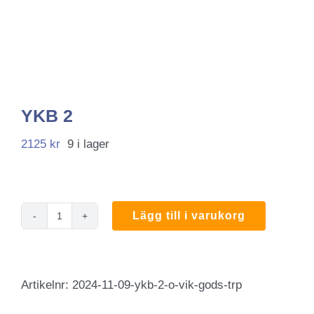
YKB 2
2125
kr
9 i lager
Lägg till i varukorg
YKB
2
mängd
Artikelnr:
2024-11-09-ykb-2-o-vik-gods-trp