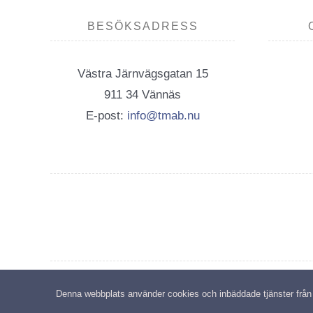
BESÖKSADRESS
Västra Järnvägsgatan 15
911 34 Vännäs
E-post:
info@tmab.nu
C
Denna webbplats använder cookies och inbäddade tjänster från tr