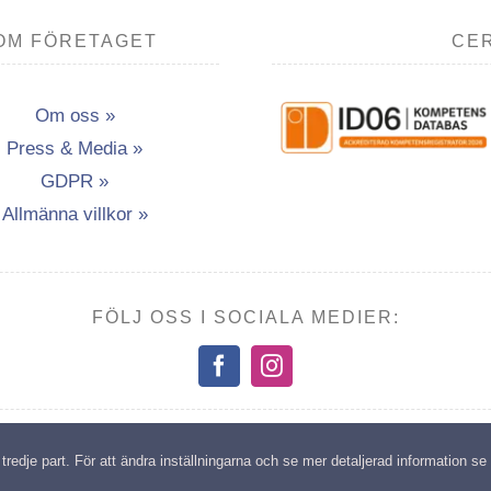
OM FÖRETAGET
CER
Om oss »
Press & Media »
GDPR »
Allmänna villkor »
FÖLJ OSS I SOCIALA MEDIER:
opyright: Transport- & Miljöutbildning i Vännäsby AB | All rights reserv
edje part. För att ändra inställningarna och se mer detaljerad information se