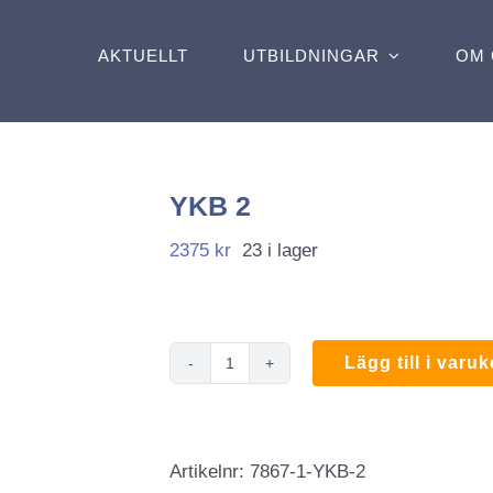
AKTUELLT
UTBILDNINGAR
OM 
YKB 2
2375
kr
23 i lager
Lägg till i varu
YKB
2
mängd
Artikelnr:
7867-1-YKB-2