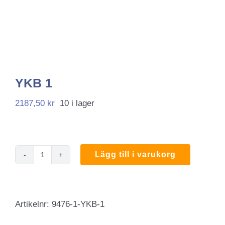
YKB 1
2187,50
kr
10 i lager
Lägg till i varukorg
YKB
1
mängd
Artikelnr:
9476-1-YKB-1