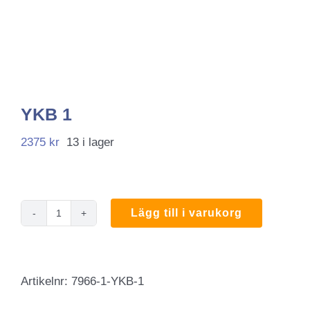
YKB 1
2375
kr
13 i lager
Lägg till i varukorg
YKB
1
mängd
Artikelnr:
7966-1-YKB-1