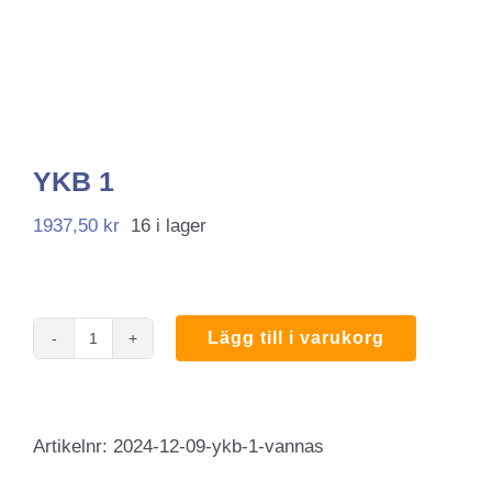
YKB 1
1937,50
kr
16 i lager
Lägg till i varukorg
YKB
1
mängd
Artikelnr:
2024-12-09-ykb-1-vannas