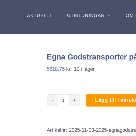
AKTUELLT
UTBILDNINGAR
OM 
Egna Godstransporter p
5618,75
kr
10 i lager
Lägg till i varu
Egna
Godstransporter
på
Artikelnr:
2025-11-03-2025-egnagodstra
väg