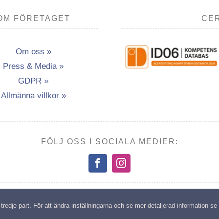
OM FÖRETAGET
CER
Om oss »
Press & Media »
GDPR »
Allmänna villkor »
FÖLJ OSS I SOCIALA MEDIER:
opyright: Transport- & Miljöutbildning i Vännäsby AB | All rights reserv
edje part. För att ändra inställningarna och se mer detaljerad information se