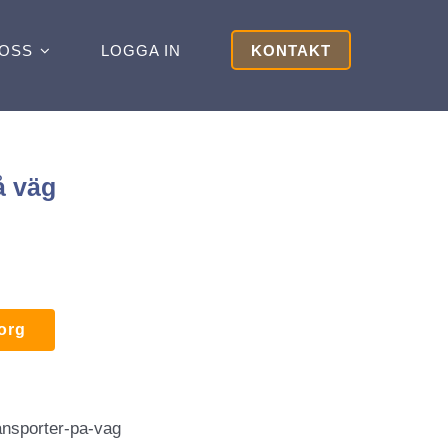
OSS
LOGGA IN
KONTAKT
å väg
korg
nsporter-pa-vag