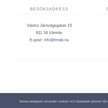
BESÖKSADRESS
Västra Järnvägsgatan 15
911 34 Vännäs
E-post:
info@tmab.nu
C
Denna webbplats använder cookies och inbäddade tjänster från tr