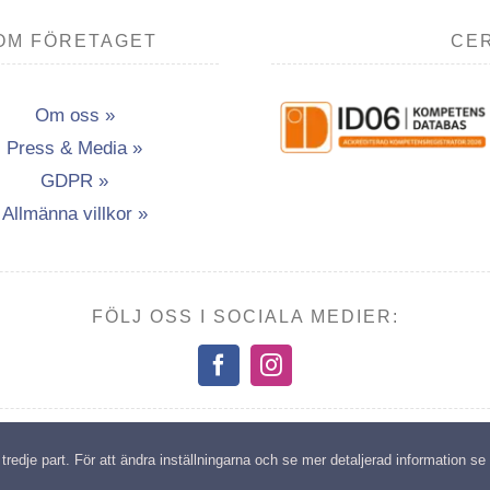
OM FÖRETAGET
CER
Om oss »
Press & Media »
GDPR »
Allmänna villkor »
FÖLJ OSS I SOCIALA MEDIER:
opyright: Transport- & Miljöutbildning i Vännäsby AB | All rights reserv
edje part. För att ändra inställningarna och se mer detaljerad information se