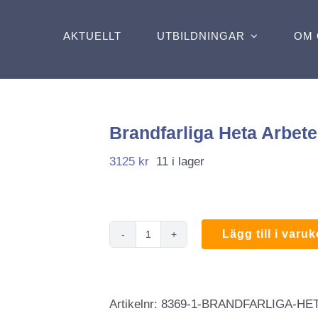
AKTUELLT
UTBILDNINGAR
OM 
Brandfarliga Heta Arbet
3125
kr
11 i lager
Lägg till i varu
Brandfarliga
Heta
Arbeten
Artikelnr:
8369-1-BRANDFARLIGA-HE
mängd