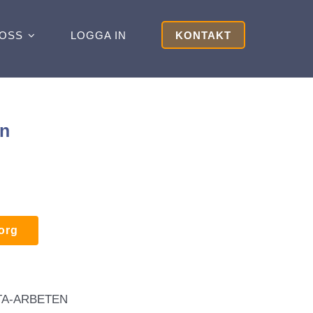
OSS
LOGGA IN
KONTAKT
en
korg
TA-ARBETEN