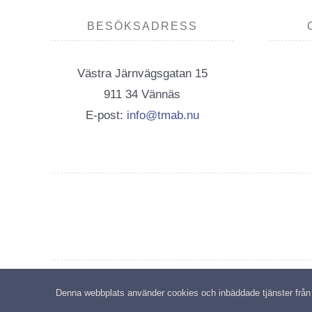
BESÖKSADRESS
Västra Järnvägsgatan 15
911 34 Vännäs
E-post:
info@tmab.nu
C
Denna webbplats använder cookies och inbäddade tjänster från tr