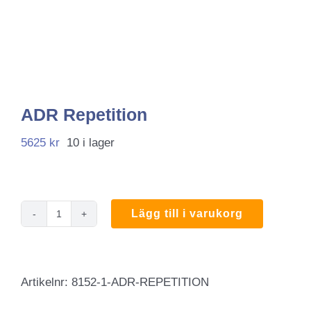
ADR Repetition
5625
kr
10 i lager
Lägg till i varukorg
ADR
Repetition
mängd
Artikelnr:
8152-1-ADR-REPETITION