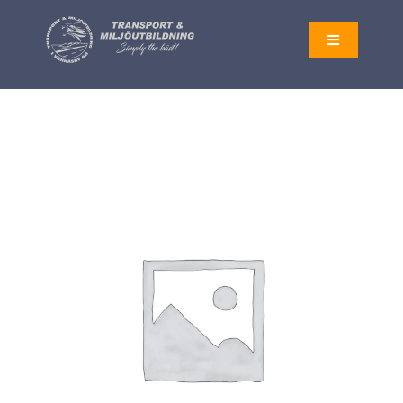
Fortsätt
till
Toggle
Navigation
innehållet
AKTUELLT
UTBILDNINGAR
OM OSS
LOGGA IN
KONTAKT