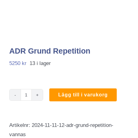
ADR Grund Repetition
5250
kr
13 i lager
Lägg till i varukorg
ADR
Grund
Repetition
Artikelnr:
2024-11-11-12-adr-grund-repetition-
mängd
vannas