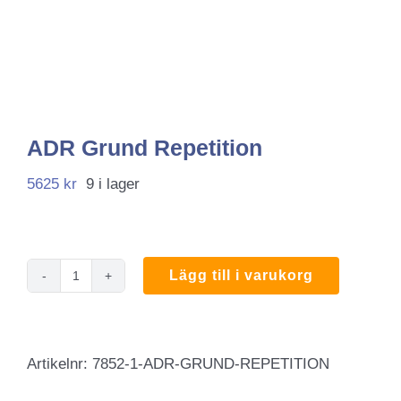
ADR Grund Repetition
5625
kr
9 i lager
Lägg till i varukorg
ADR
Grund
Repetition
Artikelnr:
7852-1-ADR-GRUND-REPETITION
mängd