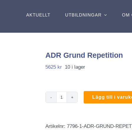
AKTUELLT
UTBILDNINGAR
OM 
ADR Grund Repetition
5625
kr
10 i lager
Lägg till i varu
ADR
Grund
Repetition
Artikelnr:
7796-1-ADR-GRUND-REPET
mängd