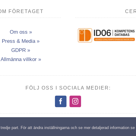
OM FÖRETAGET
CER
Om oss »
Press & Media »
GDPR »
Allmänna villkor »
FÖLJ OSS I SOCIALA MEDIER:
opyright: Transport- & Miljöutbildning i Vännäsby AB | All rights reserv
edje part. För att ändra inställningarna och se mer detaljerad information se