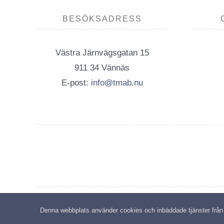
BESÖKSADRESS
Västra Järnvägsgatan 15
911 34 Vännäs
E-post:
info@tmab.nu
C
Denna webbplats använder cookies och inbäddade tjänster från tr