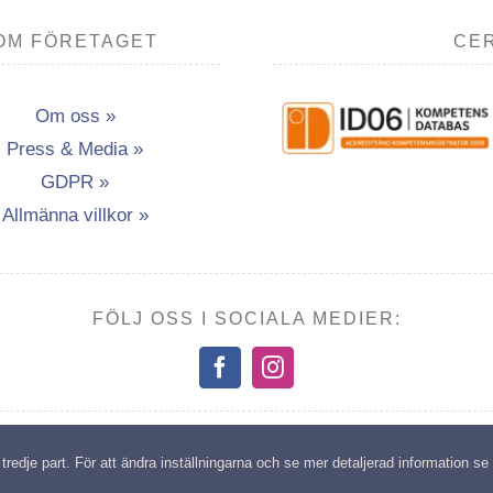
OM FÖRETAGET
CER
Om oss »
Press & Media »
GDPR »
Allmänna villkor »
FÖLJ OSS I SOCIALA MEDIER:
opyright: Transport- & Miljöutbildning i Vännäsby AB | All rights reserv
edje part. För att ändra inställningarna och se mer detaljerad information se