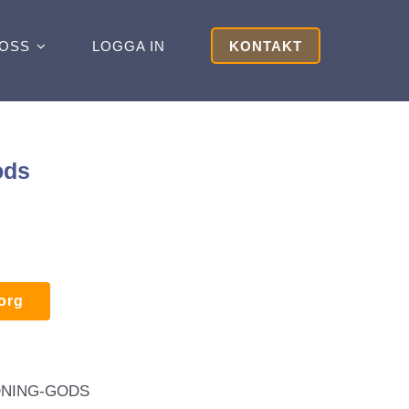
OSS
LOGGA IN
KONTAKT
ods
korg
DNING-GODS