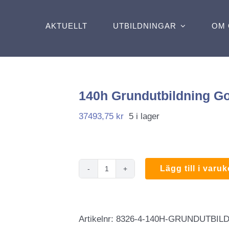
AKTUELLT
UTBILDNINGAR
OM 
140h Grundutbildning G
37493,75
kr
5 i lager
Lägg till i varu
140h
Grundutbildning
Gods
Artikelnr:
8326-4-140H-GRUNDUTBIL
mängd