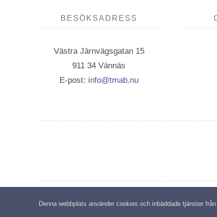
BESÖKSADRESS
Västra Järnvägsgatan 15
911 34 Vännäs
E-post:
info@tmab.nu
C
Denna webbplats använder cookies och inbäddade tjänster från tr