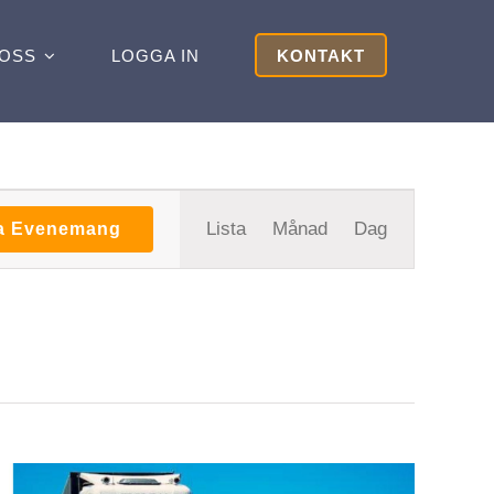
OSS
LOGGA IN
KONTAKT
Evenemang
Lista
Månad
Dag
ta Evenemang
vynavigering