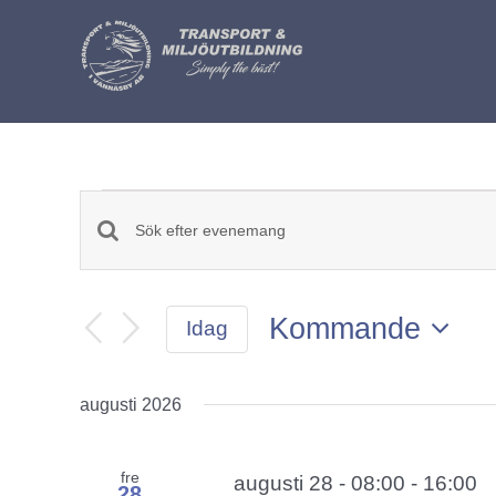
Fortsätt
till
innehållet
Evenemang
Evenemang
Ange
Search
nyckelord.
and
Sök
Kommande
Idag
Views
efter
Välj
Navigation
Evenemang
datum.
augusti 2026
med
nyckelord.
fre
augusti 28 - 08:00
-
16:00
28