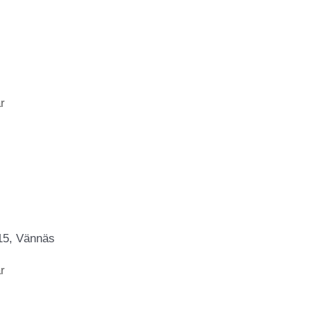
r
15, Vännäs
r