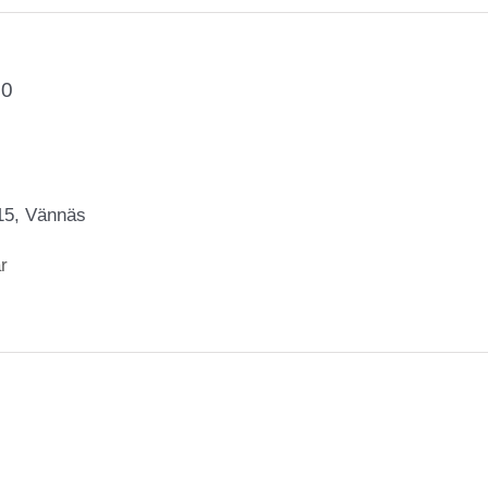
00
15, Vännäs
r