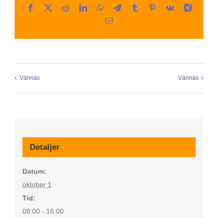
Facebook
X
Reddit
LinkedIn
WhatsApp
Telegram
Tumblr
Pinterest
Vk
Xing
E-
post
Vännäs
Vännäs
Detaljer
Datum:
oktober 1
Tid:
08:00 - 16:00