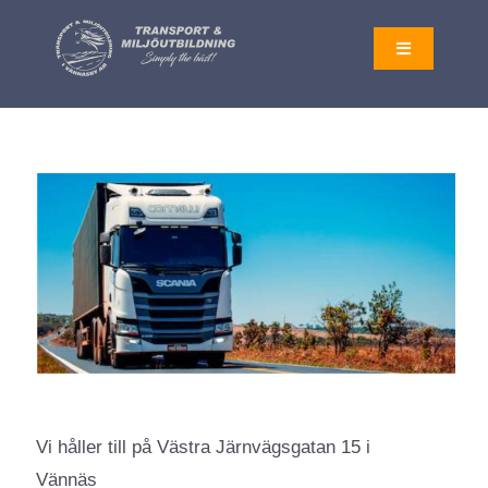
Fortsätt
till
Toggle
Navigation
innehållet
AKTUELLT
UTBILDNINGAR
OM OSS
LOGGA IN
KONTAKT
Vi håller till på Västra Järnvägsgatan 15 i
Vännäs