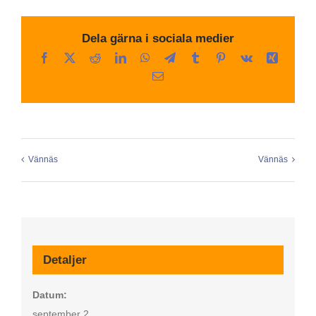
Dela gärna i sociala medier
Facebook
X
Reddit
LinkedIn
WhatsApp
Telegram
Tumblr
Pinterest
Vk
Xing
E-
post
Vännäs
Vännäs
Detaljer
Datum:
september 2