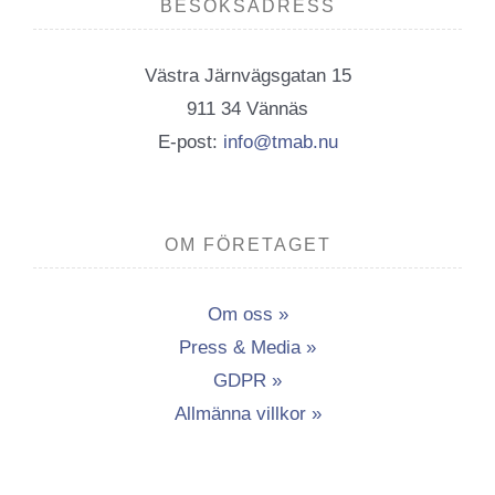
BESÖKSADRESS
Västra Järnvägsgatan 15
911 34 Vännäs
E-post:
info@tmab.nu
OM FÖRETAGET
Om oss »
Press & Media »
GDPR »
Allmänna villkor »