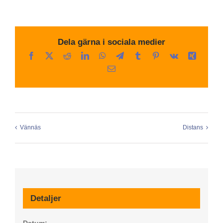
Dela gärna i sociala medier
Facebook
X
Reddit
LinkedIn
WhatsApp
Telegram
Tumblr
Pinterest
Vk
Xing
E-
post
Vännäs
Distans
Detaljer
Datum: