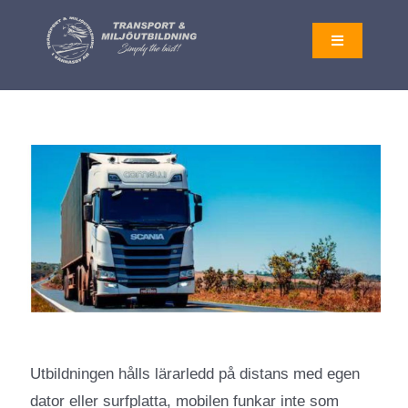
Fortsätt
till
Toggle
Navigation
innehållet
AKTUELLT
UTBILDNINGAR
OM OSS
LOGGA IN
KONTAKT
Utbildningen hålls lärarledd på distans med egen
dator eller surfplatta, mobilen funkar inte som